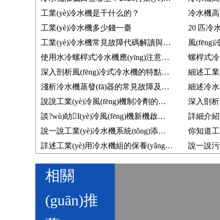
工業(yè)冷水機是干什么的？
冷水機高
工業(yè)冷水機多少錢一臺
20 匹
工業(yè)冷水機常見故障代碼解讀與解決方案
使用水冷螺桿式冷水機應(yīng)注意的事項
螺桿式冷
深入剖析風(fēng)冷式冷水機的特點和行業(yè)優(yōu)勢
淺析冷水機蒸發(fā)器的常見故障及維修方法
說說工業(yè)冷風(fēng)機制冷劑的使用注意事項
談?wù)劰I(yè)冷風(fēng)機新機啟動時出現(xiàn)紅色預(yù)警的原因
詳細介紹
說一說工業(yè)冷水機系統(tǒng)添加制冷劑的要求有哪些
詳述工業(yè)用冷水機組的保養(yǎng)注意事項
說一說污
相關
(guān)推