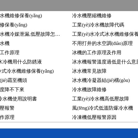
機維修保養(yǎng)
冷水機壓縮機維修
保養(yǎng)
工業(yè)冷水機故障代碼
螺桿式冷水機冷媒泄漏,低壓故障怎么處理？
工業(yè)水冷式冰水機維修保養(y
水機
不用打井的水空調(diào)原理
工作原理
冰機的工作原理及作用
è)水冷機用什么防銹液
冰水機報警溫度過低是什么意
)冷式冷水機維修保養(yǎng)
冰水機常見故障
jié)霜至機頭
冰水機冷凝器結(jié)構(gòu)
度降不下來
冷水機故障維修
è)冷水機使用說明書
工業(yè)冷水機高低壓故障
壓報警
風(fēng)冷式低溫防爆冷水機
作原理
冷凍機低壓報警原因