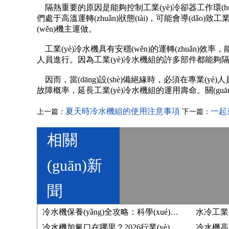
隔熱重要的原因是能夠控制工業(yè)冷卻器工作環(huán)境
們處于高溫運轉(zhuǎn)狀態(tài)，可能會導(dǎo
(wěn)機主運做。
工業(yè)冷水機具有安穩(wěn)的運轉(zhuǎn)效率
人員進行。因為工業(yè)冷水機組的許多部件都能夠隔熱
因而，當(dāng)設(shè)備絕緣時，必須在專業(y
故障概率，延長工業(yè)冷水機組的運用壽命。關(guān
夏天時冷水機組的使用注意事項
一起
上一篇：
下一篇：
相關
(guān)新
聞
冷水機保養(yǎng)全攻略：科學(xué)維護降故障、穩(wěn)運行、延壽命
水冷工業
冷水機加氟口在哪里？2026行業(yè)新規(guī)下，精準維護與合規(guī)操作指南