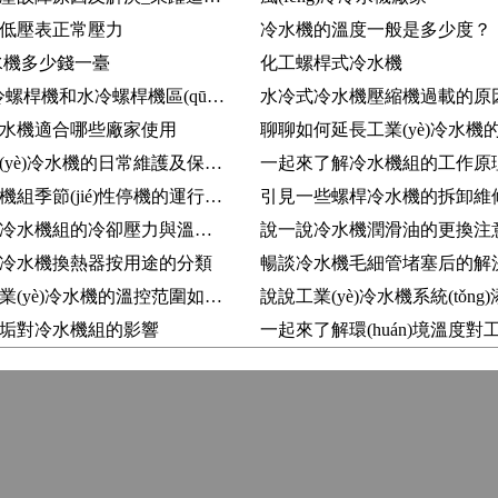
低壓表正常壓力
冷水機的溫度一般是多少度？
冷水機多少錢一臺
化工螺桿式冷水機
風(fēng)冷螺桿機和水冷螺桿機區(qū)別，誰才是您的“制冷真命天子”
水機適合哪些廠家使用
細述工業(yè)冷水機的日常維護及保養(yǎng)步驟
一起來了解冷水機組的工作原
細述冷水機組季節(jié)性停機的運行控制原則
引見一些螺桿冷水機的拆卸維
深入剖析冷水機組的冷卻壓力與溫度的關(guān)系
說一說冷水機潤滑油的更換注
冷水機換熱器按用途的分類
暢談冷水機毛細管堵塞后的解
你知道工業(yè)冷水機的溫控范圍如何設(shè)置嗎？
垢對冷水機組的影響