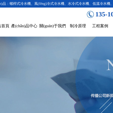
螺桿式冷水機、風(fēng)冷式冷水機、水冷式冷水機、低溫冷水機、防爆
135-1
)站首頁
產(chǎn)品中心
關(guān)于我們
制冷原理
工程案例