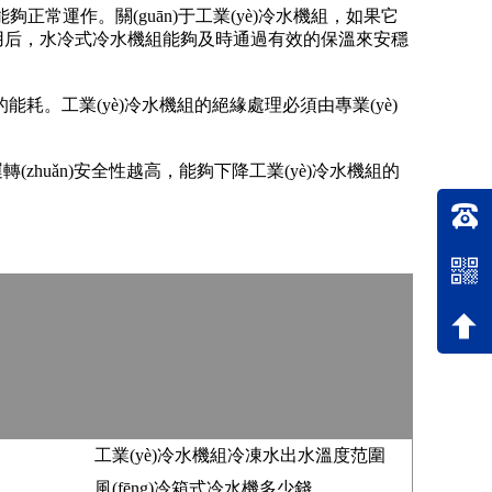
作。關(guān)于工業(yè)冷水機組，如果它
n)境密封作用后，水冷式冷水機組能夠及時通過有效的保溫來安穩
的能耗。工業(yè)冷水機組的絕緣處理必須由專業(yè)
組的運轉(zhuǎn)安全性越高，能夠下降工業(yè)冷水機組的
工業(yè)冷水機組冷凍水出水溫度范圍
風(fēng)冷箱式冷水機多少錢