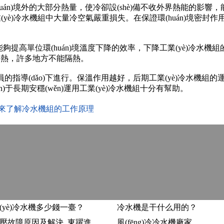
外的大部分熱量，使冷卻設(shè)備不收外界熱能的影響，能夠正常運
)致工業(yè)冷水機組中大量冷空氣嚴重損失。在保證環(huá
，能夠提高單位環(huán)境溫度下降的效率，下降工業(yè)冷水機組
，許多地方不能隔熱。
è)人員的指導(dǎo)下進行。保溫作用越好，后期工業(yè)冷水機
)于長期安穩(wěn)運用工業(yè)冷水機組十分有幫助。
來了解冷水機組的工作原理
(yè)冷水機多少錢一臺？
冷水機是干什么用的？
冷水機高壓故障原因及解決_東躍進制冷技術(shù)詳解
風(fēng)冷冷水機廠家