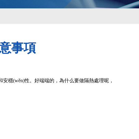
意事項
性和安穩(wěn)性。好端端的，為什么要做隔熱處理呢，