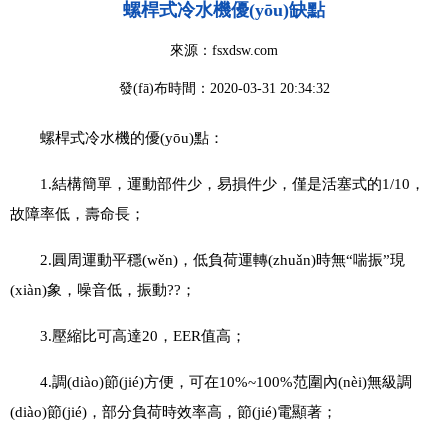
螺桿式冷水機優(yōu)缺點
來源：fsxdsw.com
發(fā)布時間：
2020-03-31 20:34:32
螺桿式冷水機的優(yōu)點：
1.結構簡單，運動部件少，易損件少，僅是活塞式的1/10，
故障率低，壽命長；
2.圓周運動平穩(wěn)，低負荷運轉(zhuǎn)時無“喘振”現
(xiàn)象，噪音低，振動??；
3.壓縮比可高達20，EER值高；
4.調(diào)節(jié)方便，可在10%~100%范圍內(nèi)無級調
(diào)節(jié)，部分負荷時效率高，節(jié)電顯著；