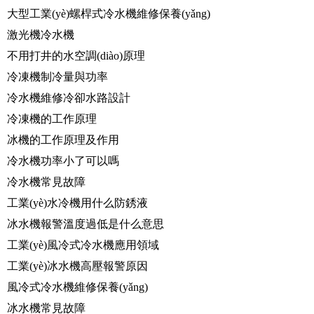
大型工業(yè)螺桿式冷水機維修保養(yǎng)
激光機冷水機
不用打井的水空調(diào)原理
冷凍機制冷量與功率
冷水機維修冷卻水路設計
冷凍機的工作原理
冰機的工作原理及作用
冷水機功率小了可以嗎
冷水機常見故障
工業(yè)水冷機用什么防銹液
冰水機報警溫度過低是什么意思
工業(yè)風冷式冷水機應用領域
工業(yè)冰水機高壓報警原因
風冷式冷水機維修保養(yǎng)
冰水機常見故障