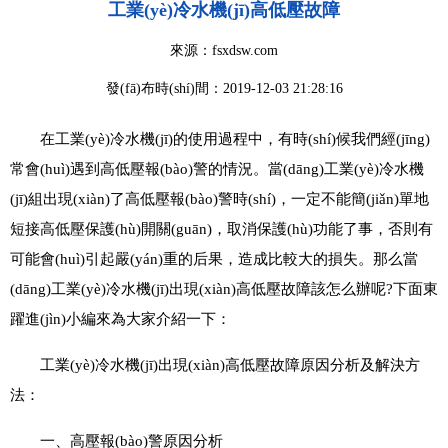
工業(yè)冷水機(jī)高低壓故障
來源：fsxdsw.com
發(fā)布時(shí)間：
2019-12-03 21:28:16
在工業(yè)冷水機(jī)的使用過程中，有時(shí)候我們經(jīng)
常會(huì)遇到高低壓報(bào)警的情況。當(dāng)工業(yè)冷水機
(jī)組出現(xiàn)了高低壓報(bào)警時(shí)，一定不能簡(jiǎn)單地
短接高低壓保護(hù)開關(guān)，取消保護(hù)功能了事，否則有
可能會(huì)引起嚴(yán)重的后果，造成比較大的損失。那么當
(dāng)工業(yè)冷水機(jī)出現(xiàn)高低壓故障該怎么辦呢?下面東
躍進(jìn)小編來為大家介紹一下：
工業(yè)冷水機(jī)出現(xiàn)高低壓故障原因分析及解決方
法：
一、高壓報(bào)警原因分析