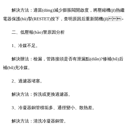
解決方法：適當(dāng)減少膨脹閥開啟度，將壓縮機(jī)熱繼
電器保護(hù)掣(RESTET)按下，查明原因后重新開機(jī)。
二、低壓報(bào)警原因分析
1、冷媒不足。
解決辦法：檢漏，管路接頭是否有泄漏點(diǎn)?修補(bǔ)后
補(bǔ)充冷媒。
2、過濾器堵塞。
解決方法：拆洗或更換過濾器。
3、冷凝器銅管積垢多、通徑變小、散熱差。
解決方法：清洗冷凝器銅管。