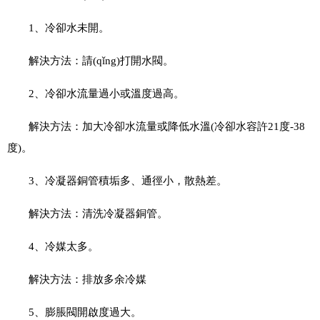
1、冷卻水未開。
解決方法：請(qǐng)打開水閥。
2、冷卻水流量過小或溫度過高。
解決方法：加大冷卻水流量或降低水溫(冷卻水容許21度-38
度)。
3、冷凝器銅管積垢多、通徑小，散熱差。
解決方法：清洗冷凝器銅管。
4、冷媒太多。
解決方法：排放多余冷媒
5、膨脹閥開啟度過大。