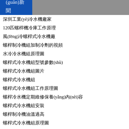
(guān)新
聞
深圳工業(yè)冷水機廠家
120匹螺桿機冷庫工作原理
風(fēng)冷螺桿式冷水機廠
螺桿制冷機組加制冷劑的視頻
水冷冷水機組原理圖
螺桿式冷水機組型號參數(shù)
螺桿式冷水機組圖片
螺桿式冷水機組
螺桿式冷水機組工作原理圖
螺桿冷水機定期維修保養(yǎng)內(nèi)容
螺桿式冷水機組安裝
螺桿制冷機油溫過高
螺桿式冷水機組原理圖