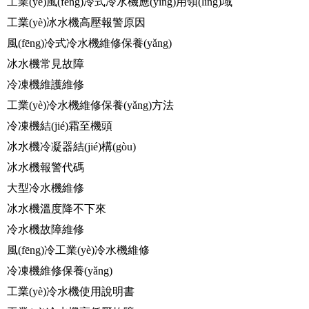
工業(yè)風(fēng)冷式冷水機應(yīng)用領(lǐng)域
工業(yè)冰水機高壓報警原因
風(fēng)冷式冷水機維修保養(yǎng)
冰水機常見故障
冷凍機維護維修
工業(yè)冷水機維修保養(yǎng)方法
冷凍機結(jié)霜至機頭
冰水機冷凝器結(jié)構(gòu)
冰水機報警代碼
大型冷水機維修
冰水機溫度降不下來
冷水機故障維修
風(fēng)冷工業(yè)冷水機維修
冷凍機維修保養(yǎng)
工業(yè)冷水機使用說明書