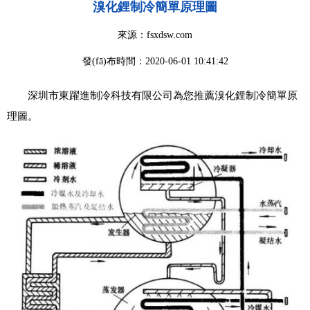
溴化鋰制冷簡單原理圖
來源：fsxdsw.com
發(fā)布時間：
2020-06-01 10:41:42
深圳市東躍進制冷科技有限公司為您推薦溴化鋰制冷簡單原
理圖。