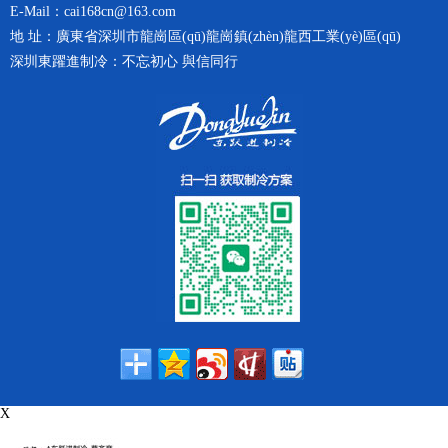
E-Mail：cai168cn@163.com
地 址：廣東省深圳市龍崗區(qū)龍崗鎮(zhèn)龍西工業(yè)區(qū)
深圳東躍進制冷：不忘初心 與信同行
X