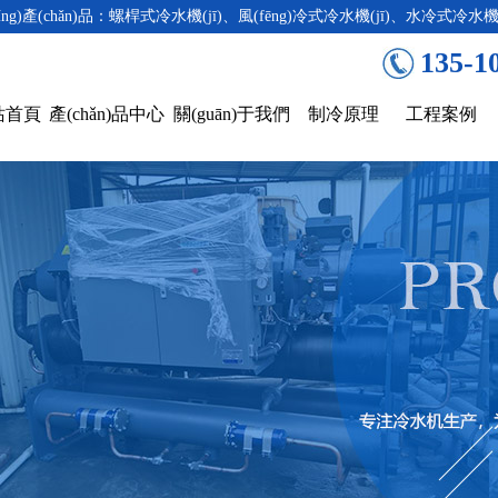
n)品：螺桿式冷水機(jī)、風(fēng)冷式冷水機(jī)、水冷式冷水機(jī
135-1
)站首頁
產(chǎn)品中心
關(guān)于我們
制冷原理
工程案例