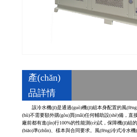
產(chǎn)
品詳情
該冷水機(jī)是通過(guò)機(jī)組本身配置的風(fēng)
(hù)不需要額外購(gòu)買(mǎi)任何輔助設(shè)備，
廠前都有進(jìn)行100%的性能測(cè)試，保障機(jī)
(biāo)準(zhǔn)、樣本與合同要求。風(fēng