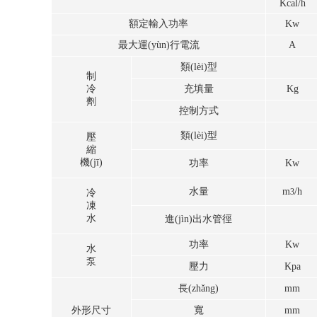
Kcal/h
額定輸入功率
Kw
最大運(yùn)行電流
A
類(lèi)型
制
冷
充填量
Kg
劑
控制方式
類(lèi)型
壓
縮
機(jī)
功率
Kw
水量
m
/h
3
冷
凍
水
進(jìn)出水管徑
功率
Kw
水
泵
壓力
Kpa
長(zhǎng)
mm
外形尺寸
寬
mm