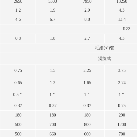
2650
5300
7950
13250
1.2
1.9
2.9
4.3
4.6
6.7
8.8
13.4
R22
0.8
1.8
2.7
4.3
毛細(xì)管
渦旋式
0.75
1.5
2.25
3.75
0.65
1.2
1.65
2.74
0.5＂
1＂
1＂
1＂
0.37
0.37
0.37
0.75
180
180
180
290
500
700
800
1200
500
660
660
700