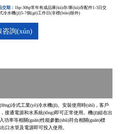
)品交期：
1hp-30hp常年有成品庫(kù)存/庫(kù)存配件1-3日交
桿式冷水機(jī)5-7個(gè)工作日(非標(biāo)除外)
咨詢(xún)
ēng)冷式工業(yè)冷水機(jī)。安裝使用時(shí)，客戶
，接通電源和水系統(tǒng)即可正常使用。機(jī)組在出
輸入功率等相關(guān)性能參數(shù)符合相關(guān)標
好進(jìn)出口水管及電源即可投入使用。