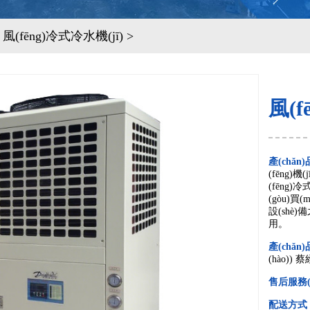
>
風(fēng)冷式冷水機(jī)
>
風(f
產(chǎn
(fēng)
(fēng)冷
(gòu)買
設(shè)
用。
產(chǎn)
(hào)) 蔡
售后服務(
配送方式